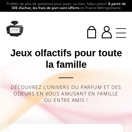
Profitez de plus de questions pour jouer, ou bien, faites plaisir!
À partir de
30€ d’achat, les frais de port sont offerts
en France Métropolitaine
Jeux olfactifs pour toute
la famille
DÉCOUVREZ L’UNIVERS DU PARFUM ET DES
ODEURS EN VOUS AMUSANT EN FAMILLE
OU ENTRE AMIS !