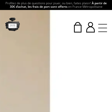
Profitez de plus de questions pour jouer, ou bien, faites plaisir!
À partir de
30€ d’achat, les frais de port sont offerts
en France Métropolitaine