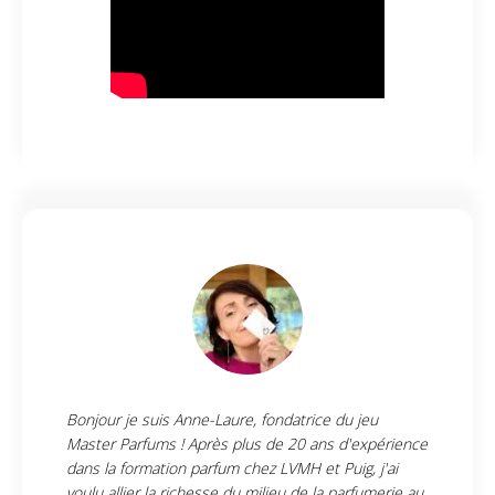
Bonjour je suis Anne-Laure, fondatrice du jeu
Master Parfums ! Après plus de 20 ans d'expérience
dans la formation parfum chez LVMH et Puig, j'ai
voulu allier la richesse du milieu de la parfumerie au