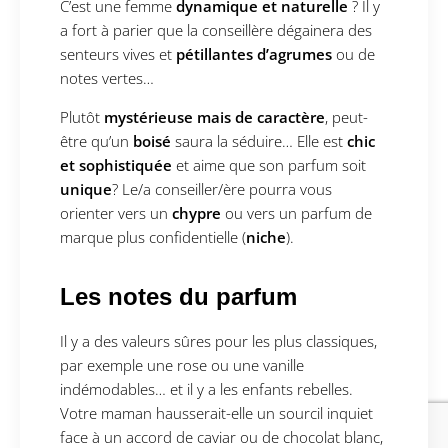
C’est une femme
dynamique et naturelle
? Il y
a fort à parier que la conseillère dégainera des
senteurs vives et
pétillantes d’agrumes
ou de
notes vertes…
Plutôt
mystérieuse mais de caractère
, peut-
être qu’un
boisé
saura la séduire… Elle est
chic
et sophistiquée
et aime que son parfum soit
unique
? Le/a conseiller/ère pourra vous
orienter vers un
chypre
ou vers un parfum de
marque plus confidentielle (
niche
).
Les notes du parfum
Il y a des valeurs sûres pour les plus classiques,
par exemple une rose ou une vanille
indémodables… et il y a les enfants rebelles.
Votre maman hausserait-elle un sourcil inquiet
face à un accord de caviar ou de chocolat blanc,