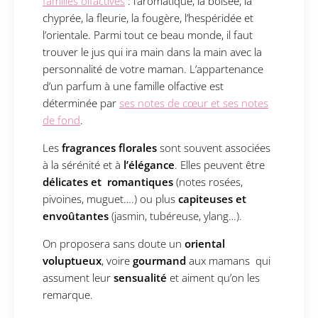
familles olfactives
: l’aromatique, la boisée, la
chyprée, la fleurie, la fougère, l’hespéridée et
l’orientale. Parmi tout ce beau monde, il faut
trouver le jus qui ira main dans la main avec la
personnalité de votre maman. L’appartenance
d’un parfum à une famille olfactive est
déterminée par
ses notes de cœur et ses notes
de fond
.
Les
fragrances florales
sont souvent associées
à la sérénité et à
l’élégance
. Elles peuvent être
délicates et romantiques
(notes rosées,
pivoines, muguet….) ou plus
capiteuses et
envoûtantes
(jasmin, tubéreuse, ylang…).
On proposera sans doute un
oriental
voluptueux
, voire
gourmand
aux mamans qui
assument leur
sensualité
et aiment qu’on les
remarque.