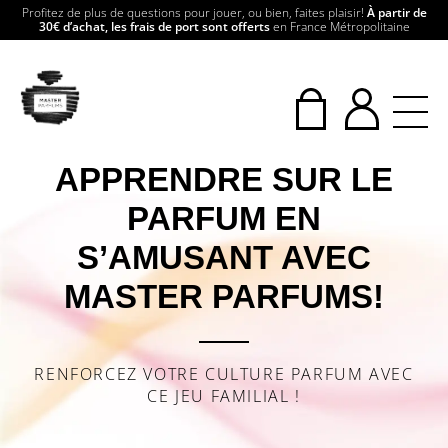
Profitez de plus de questions pour jouer, ou bien, faites plaisir!
À partir de
30€ d’achat, les frais de port sont offerts
en France Métropolitaine
APPRENDRE SUR LE
PARFUM EN
S’AMUSANT AVEC
MASTER PARFUMS!
RENFORCEZ VOTRE CULTURE PARFUM AVEC
CE JEU FAMILIAL !