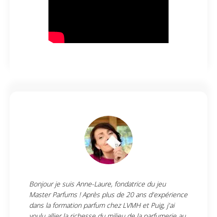
Bonjour je suis Anne-Laure, fondatrice du jeu
Master Parfums ! Après plus de 20 ans d'expérience
dans la formation parfum chez LVMH et Puig, j'ai
voulu allier la richesse du milieu de la parfumerie au