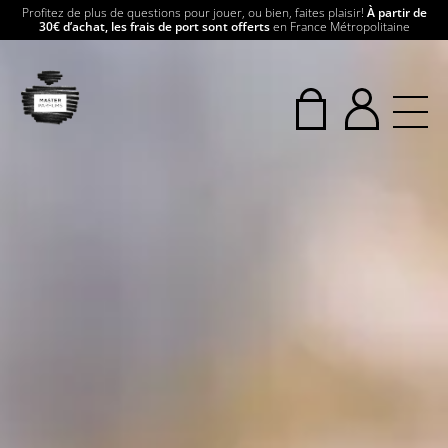
Profitez de plus de questions pour jouer, ou bien, faites plaisir!
À partir de
30€ d’achat, les frais de port sont offerts
en France Métropolitaine