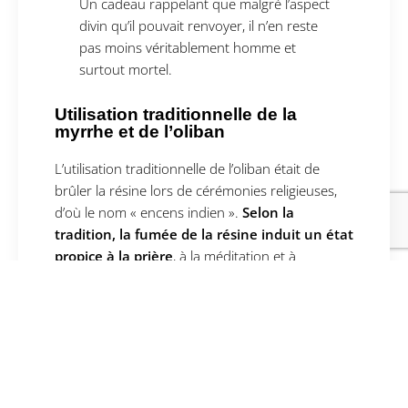
Un cadeau rappelant que malgré l’aspect
divin qu’il pouvait renvoyer, il n’en reste
pas moins véritablement homme et
surtout mortel.
Utilisation traditionnelle de la
myrrhe et de l’oliban
L’utilisation traditionnelle de l’oliban était de
brûler la résine lors de cérémonies religieuses,
d’où le nom « encens indien ».
Selon la
tradition, la fumée de la résine induit un état
propice à la prière
, à la méditation et à
l’expérience spirituelle. Aussi, la fumigation de
l’encens est à l’origine du mot parfum, car la
fumée montante permettait de communiquer
avec les dieux, « Per Fumum » (à travers la
fumée) en latin.
Les Égyptiens utilisaient quotidiennement la