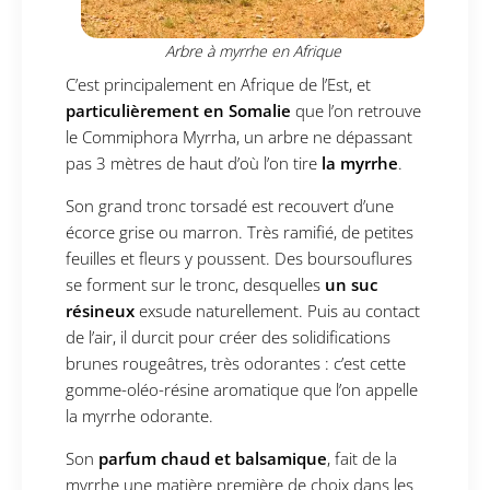
Arbre à myrrhe en Afrique
C’est principalement en Afrique de l’Est, et
particulièrement en Somalie
que l’on retrouve
le Commiphora Myrrha, un arbre ne dépassant
pas 3 mètres de haut d’où l’on tire
la myrrhe
.
Son grand tronc torsadé est recouvert d’une
écorce grise ou marron. Très ramifié, de petites
feuilles et fleurs y poussent. Des boursouflures
se forment sur le tronc, desquelles
un suc
résineux
exsude naturellement. Puis au contact
de l’air, il durcit pour créer des solidifications
brunes rougeâtres, très odorantes : c’est cette
gomme-oléo-résine aromatique que l’on appelle
la myrrhe odorante.
Son
parfum chaud et balsamique
, fait de la
myrrhe une matière première de choix dans les