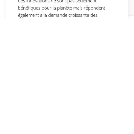
Ces innovations ne sont pas seulement
bénéfiques pour la planète mais répondent
également à la demande croissante des
consommateurs pour des produits respectueux
de l’environnement.
Bouchon éco
conçu – photo :
Flacon éco conçu
Aemium
– photo : Aemium
Collaboration avec les ONG et les
initiatives communautaires
Les collaborations entre les marques de
parfumerie et les organisations non
gouvernementales (ONG) permettent de