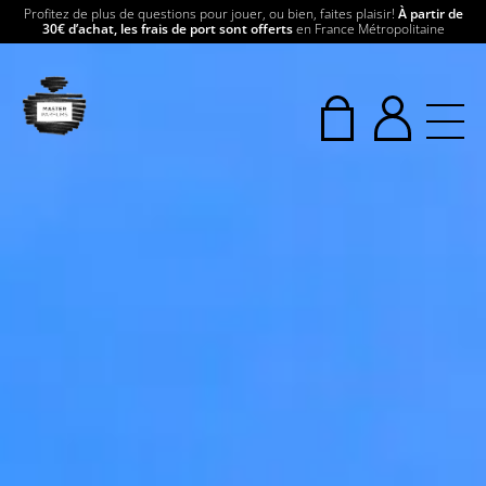
Profitez de plus de questions pour jouer, ou bien, faites plaisir!
À partir de
30€ d’achat, les frais de port sont offerts
en France Métropolitaine