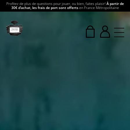
Profitez de plus de questions pour jouer, ou bien, faites plaisir!
À partir de
30€ d’achat, les frais de port sont offerts
en France Métropolitaine