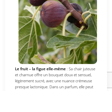
Le fruit – la figue elle-même
: Sa chair juteuse
et charnue offre un bouquet doux et sensuel,
légèrement sucré, avec une nuance crémeuse
presque lactonique. Dans un parfum, elle peut
évoquer un sentiment de nostalgie, rappelant les
étés passés sous le soleil méditerranéen. Sa
senteur est à la fois subtile et enveloppante,
faisant de la figue un choix privilégié pour les