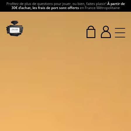
Profitez de plus de questions pour jouer, ou bien, faites plaisir!
À partir de
30€ d’achat, les frais de port sont offerts
en France Métropolitaine