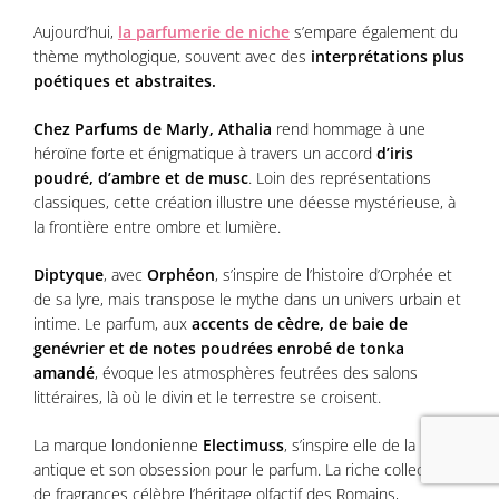
Aujourd’hui,
la parfumerie de niche
s’empare également du
thème mythologique, souvent avec des
interprétations plus
poétiques et abstraites.
Chez Parfums de Marly,
Athalia
rend hommage à une
héroïne forte et énigmatique à travers un accord
d’iris
poudré, d’ambre et de musc
. Loin des représentations
classiques, cette création illustre une déesse mystérieuse, à
la frontière entre ombre et lumière.
Diptyque
, avec
Orphéon
, s’inspire de l’histoire d’Orphée et
de sa lyre, mais transpose le mythe dans un univers urbain et
intime. Le parfum, aux
accents de cèdre, de baie de
genévrier et de notes poudrées enrobé de tonka
amandé
, évoque les atmosphères feutrées des salons
littéraires, là où le divin et le terrestre se croisent.
La marque londonienne
Electimuss
, s’inspire elle de la Rome
antique et son obsession pour le parfum. La riche collection
de fragrances célèbre l’héritage olfactif des Romains,