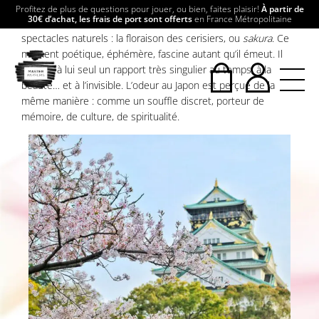
Profitez de plus de questions pour jouer, ou bien, faites plaisir!
À partir de
30€ d’achat, les frais de port sont offerts
en France Métropolitaine
Chaque année, le Japon accueille l’un de ses plus grands
spectacles naturels : la floraison des cerisiers, ou
sakura
. Ce
moment poétique, éphémère, fascine autant qu’il émeut. Il
incarne à lui seul un rapport très singulier au temps, à la
beauté… et à l’invisible. L’odeur au Japon est perçue de la
même manière : comme un souffle discret, porteur de
mémoire, de culture, de spiritualité.