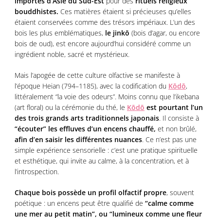
importés d’Asie du Sud-Est
pour des
rituels religieux
bouddhistes.
Ces matières étaient si précieuses qu’elles
étaient conservées comme des trésors impériaux. L’un des
bois les plus emblématiques,
le jinkō
(bois d’agar, ou encore
bois de oud), est encore aujourd’hui considéré comme un
ingrédient noble, sacré et mystérieux.
Mais l’apogée de cette culture olfactive se manifeste à
l’époque Heian (794–1185), avec la codification du
Kōdō
,
littéralement “la voie des odeurs”. Moins connu que l’ikebana
(art floral) ou la cérémonie du thé, le
Kōdō
est pourtant l’un
des trois grands arts traditionnels japonais
. Il consiste à
“écouter” les effluves d’un encens chauffé,
et non brûlé,
afin d’en saisir les différentes nuances
. Ce n’est pas une
simple expérience sensorielle : c’est une pratique spirituelle
et esthétique, qui invite au calme, à la concentration, et à
l’introspection.
Chaque bois possède un profil olfactif propre
, souvent
poétique : un encens peut être qualifié de
“calme comme
une mer au petit matin”, ou “lumineux comme une fleur