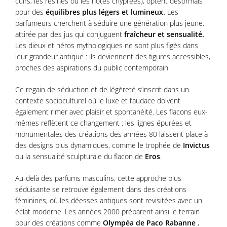
cuirs, les résines ou les notes chyprées), optent désormais
pour des
équilibres plus légers et lumineux.
Les
parfumeurs cherchent à séduire une génération plus jeune,
attirée par des jus qui conjuguent
fraîcheur et sensualité.
Les dieux et héros mythologiques ne sont plus figés dans
leur grandeur antique : ils deviennent des figures accessibles,
proches des aspirations du public contemporain.
Ce regain de séduction et de légèreté s’inscrit dans un
contexte socioculturel où le luxe et l’audace doivent
également rimer avec plaisir et spontanéité. Les flacons eux-
mêmes reflètent ce changement : les lignes épurées et
monumentales des créations des années 80 laissent place à
des designs plus dynamiques, comme le trophée de
Invictus
ou la sensualité sculpturale du flacon de
Eros
.
Au-delà des parfums masculins, cette approche plus
séduisante se retrouve également dans des créations
féminines, où les déesses antiques sont revisitées avec un
éclat moderne. Les années 2000 préparent ainsi le terrain
pour des créations comme
Olympéa de Paco Rabanne
,