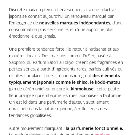
Discrète mais en pleine effervescence, la scène olfactive
japonaise connaît aujourd’hui un renouveau marqué par
l’émergence de
nouvelles marques indépendantes
, d’une
consommation plus sensorielle, et d’une approche plus
émotionnelle que jamais.
Une première tendance forte : le retour à l’artisanat et aux
matières locales. Des maisons comme Di Ser, basée à
Sapporo, ou Parfum Satori à Tokyo, créent des fragrances en
petites séries, à partir d’ingrédients rares, parfois cultivés ou
distillés sur place. Leurs créations intègrent
des éléments
typiquement japonais comme le shiso, le kōdō-matsu
(pin de cérémonie) ou encore le
kinmokusei
, cette petite
fleur orangée qui embaume les rues japonaises à l’automne.
On est ici dans une parfumerie d’auteur, subtilement
enracinée dans la nature nippone, à mille lieues des
tendances globalisées.
Autre mouvement marquant :
la parfumerie fonctionnelle.
Le parfum devient un outil du quotidien pour
apaiser,