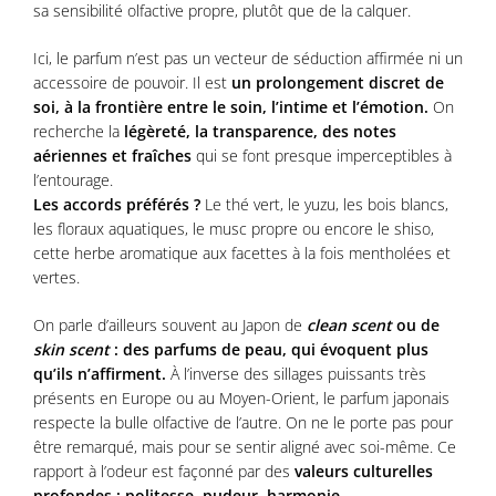
sa sensibilité olfactive propre, plutôt que de la calquer.
Ici, le parfum n’est pas un vecteur de séduction affirmée ni un
accessoire de pouvoir. Il est
un prolongement discret de
soi, à la frontière entre le soin, l’intime et l’émotion.
On
recherche la
légèreté, la transparence, des notes
aériennes et fraîches
qui se font presque imperceptibles à
l’entourage.
Les accords préférés ?
Le thé vert, le yuzu, les bois blancs,
les floraux aquatiques, le musc propre ou encore le shiso,
cette herbe aromatique aux facettes à la fois mentholées et
vertes.
On parle d’ailleurs souvent au Japon de
clean scent
ou de
skin scent
: des parfums de peau, qui évoquent plus
qu’ils n’affirment.
À l’inverse des sillages puissants très
présents en Europe ou au Moyen-Orient, le parfum japonais
respecte la bulle olfactive de l’autre. On ne le porte pas pour
être remarqué, mais pour se sentir aligné avec soi-même. Ce
rapport à l’odeur est façonné par des
valeurs culturelles
profondes : politesse, pudeur, harmonie.